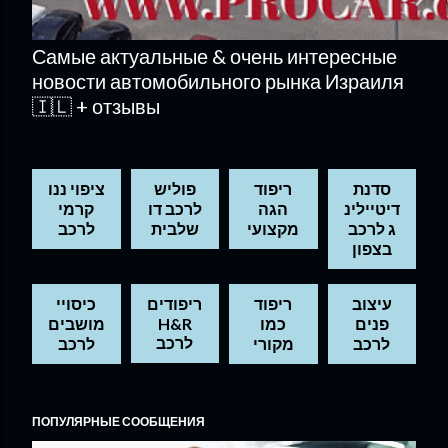
Самые актуальные & очень интересные
новости автомобильного рынка Израиля
🇮🇱 + отзывы
סדנת
ריפוד
פוליש
ציפוי ננו
דיטיילינ
הגה
לרכב דו
קרמי
ג לרכב
מקצועי
שלבית
לרכב
בצפון
עיצוב
ריפוד
ריפודים
כיסויי
מושבים
H&R
כמו
פנים
לרכב
לרכב
מקורי
לרכב
ПОПУЛЯРНЫЕ СООБЩЕНИЯ