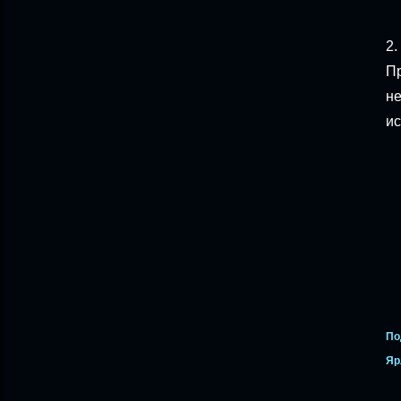
2.
Пр
не
ис
По
Яр