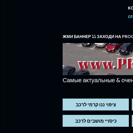
К
ОТ
ЖМИ БАННЕР ⤵️⤵️ ЗАХОДИ НА PR
Самые актуальные & очен
ציפוי ננו קרמי לרכב
כיסויי מושבים לרכב