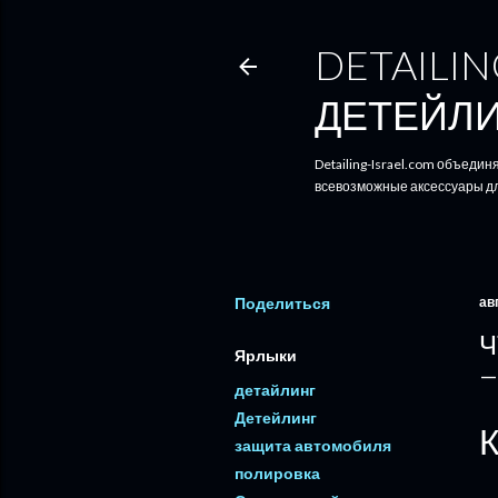
DETAILING CARS - 
ДЕТЕЙЛ
Detailing-Israel.com объеди
всевозможные аксессуары д
Поделиться
ав
Ч
Ярлыки
детайлинг
Детейлинг
К
защита автомобиля
полировка