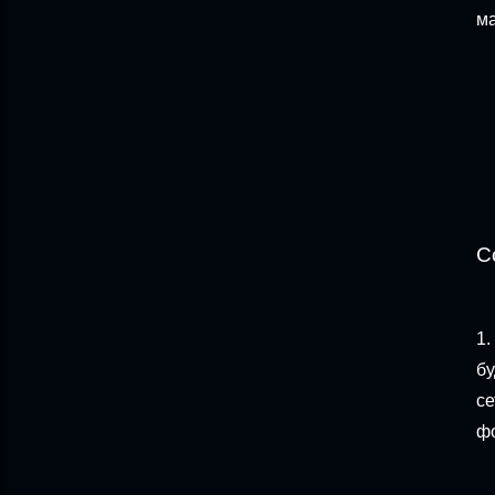
ма
С
1.
бу
се
фо