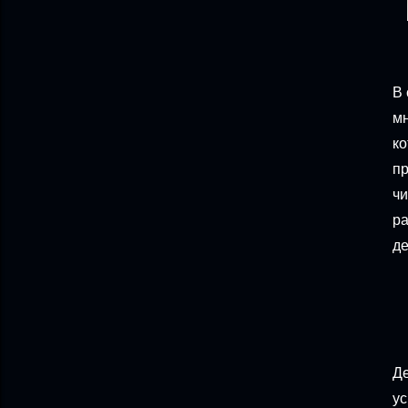
В 
мн
ко
пр
чи
ра
де
Де
ус