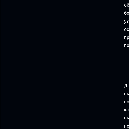
об
бо
ув
ос
пр
по
Де
вы
по
кл
вы
не