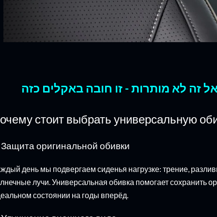
ל זה לא מותרות - זו חובה באקלים כזה
очему стоит выбрать универсальную об
. Защита оригинальной обивки
ждый день мы подвергаем сиденья нагрузке: трение, разлив
лнечные лучи. Универсальная обивка помогает сохранить 
еальном состоянии на годы вперёд.