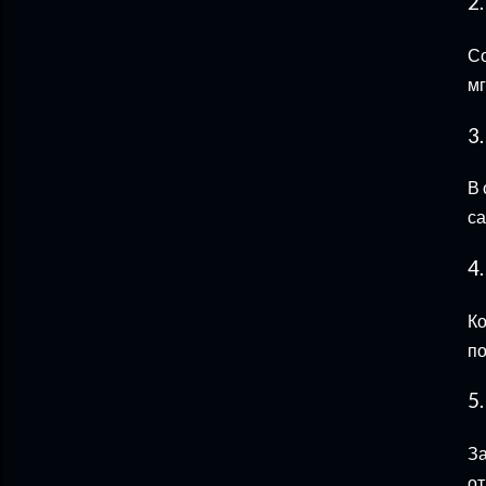
2
Со
мг
3
В 
са
4
Ко
по
5
За
от