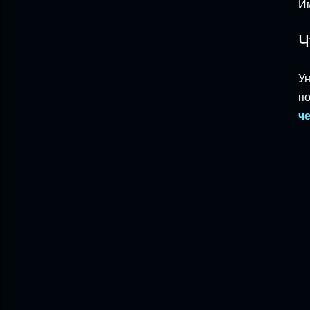
Им
Ч
Ун
по
ч