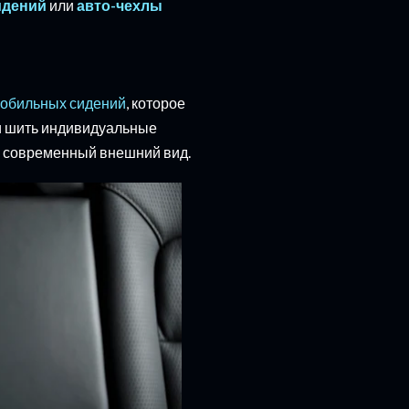
идений
или
авто-чехлы
мобильных сидений
, которое
и шить индивидуальные
и и современный внешний вид.