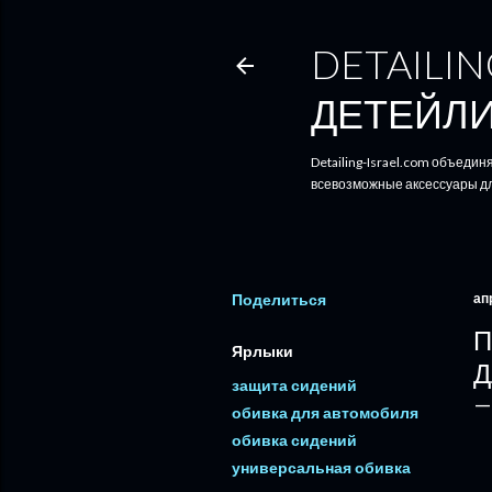
DETAILING CARS - 
ДЕТЕЙЛ
Detailing-Israel.com объеди
всевозможные аксессуары д
Поделиться
ап
П
Ярлыки
Д
защита сидений
обивка для автомобиля
обивка сидений
универсальная обивка