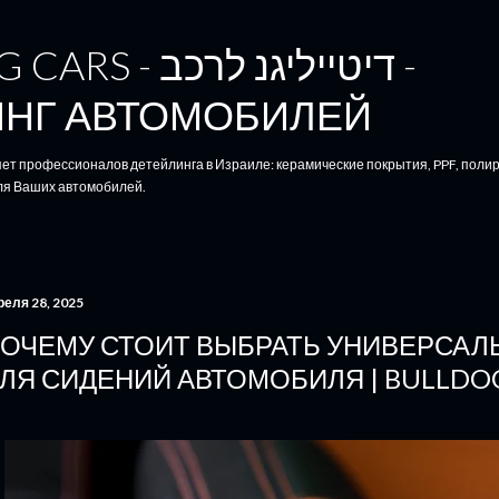
К основному контенту
דיטייליגנ לרכב -
ИНГ АВТОМОБИЛЕЙ
няет профессионалов детейлинга в Израиле: керамические покрытия, PPF, полиро
ля Ваших автомобилей.
реля 28, 2025
ОЧЕМУ СТОИТ ВЫБРАТЬ УНИВЕРСАЛ
ЛЯ СИДЕНИЙ АВТОМОБИЛЯ | BULLDO