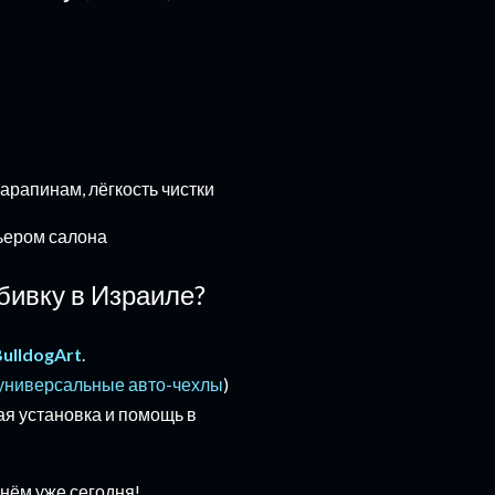
царапинам, лёгкость чистки
ьером салона
бивку в Израиле?
BulldogArt
.
универсальные авто-чехлы
)
я установка и помощь в
нём уже сегодня!