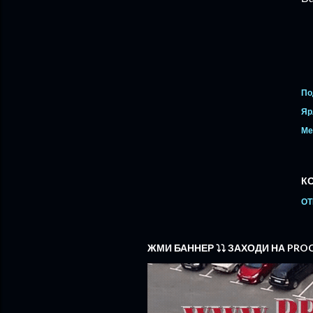
По
Яр
Ме
К
ОТ
ЖМИ БАННЕР ⤵️⤵️ ЗАХОДИ НА PR