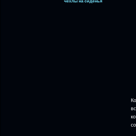
чехлы на сиденья
Ко
вс
ко
со