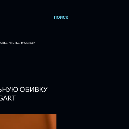
ПОИСК
вка, чистка, музыка и
ЬНУЮ ОБИВКУ
GART